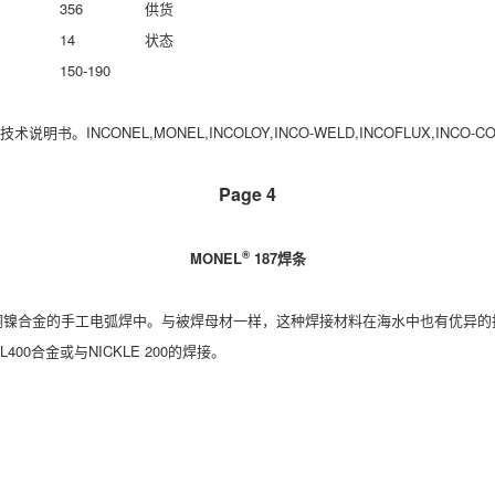
356
供货
14
状态
150-190
ONEL,MONEL,INCOLOY,INCO-WELD,INCOFLUX,INCO-COR
Page 4
®
MONEL
187
焊条
或90/10铜镍合金的手工电弧焊中。与被焊母材一样，这种焊接材料在海水中也有
0合金或与NICKLE 200的焊接。