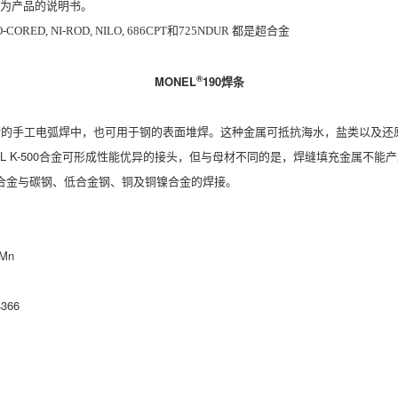
为产品的说明书。
和
都是超合金
-CORED, NI-ROD, NILO, 686CPT
725NDUR
®
MONEL
190
焊条
-500合金的手工电弧焊中，也可用于钢的表面堆焊。这种金属可抵抗海水，盐类以
 K-500合金可形成性能优异的接头，但与母材不同的是，焊缝填充金属不能产
铜合金与碳钢、低合金钢、铜及铜镍合金的焊接。
Mn
366