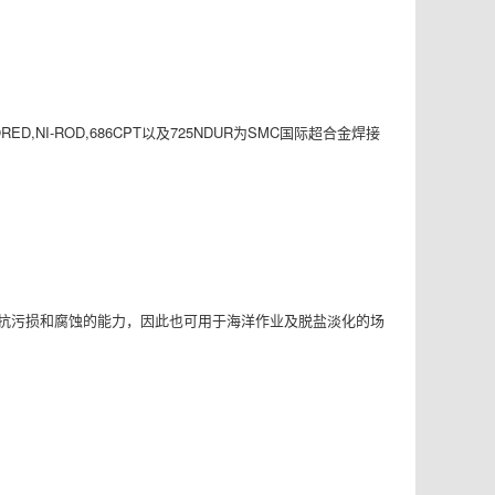
ED,NI-ROD,686CPT以及725NDUR为SMC国际超合金焊接
优异的抗污损和腐蚀的能力，因此也可用于海洋作业及脱盐淡化的场