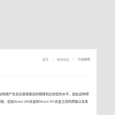
首页
新闻动态
>
>
行业新闻
钛和碳产生反应使游离态的碳降到比较低的水平，因此这种焊
焊接，包括
合金和
合金之间的焊接以及各
Nickel 200
Nickel 201