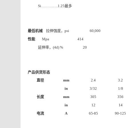
最多
Si……….….1.25
最低机械
拉伸强度，
psi 60,000
性能
Mpa 414
延伸率，
(4d) % 20
产品供货形态
直径
mm
2.4
3.2
in
3/32
1/8
长度
mm
305
356
in
12
14
电流
A
65-85
90-125