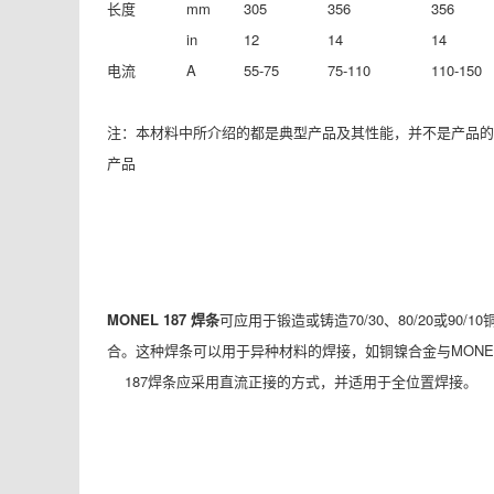
长度
mm
305
356
356
in
12
14
14
电流
A
55-75
75-110
110-150
注：本材料中所介绍的都是典型产品及其性能，并不是产品的技术说明书。INC
产品
MONEL 187
焊条
可应用于锻造或铸造70/30、80/20
合。这种焊条可以用于异种材料的焊接，如铜镍合金与MONEL40
187焊条应采用直流正接的方式，并适用于全位置焊接。