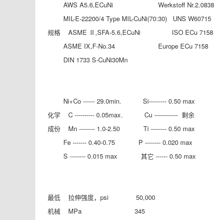
AWS A5.6,ECuNi Werkstoff Nr.2.0838
MIL-E-22200/4 Type MIL-CuNi(70:30) UNS W60715
规格 ASME Ⅱ,SFA-5.6,ECuNi ISO ECu 7158
ASME IX,F-No.34 Europe ECu 7158
DIN 1733 S-CuNi30Mn
Ni+Co ------ 29.0min. Si--------- 0.50 max
化学 C ---------- 0.05max. Cu ------------ 剩余
成份 Mn -------- 1.0-2.50 Ti -------- 0.50 max
Fe ------- 0.40-0.75 P -------- 0.020 max
S -------- 0.015 max 其它 ------ 0.50 max
最低 拉伸强度，psi 50,000
机械 MPa 345