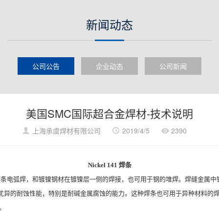
新闻动态
公司公告
企业动态
公司新闻
美国SMC国际超合金焊材-技术说明
上海承虞焊材有限公司
2019/4/5
2390
焊条
Nickel 141
焊条电弧焊，和镀镍钢材在镀镍层一侧的焊接，也可用于钢的堆焊。焊缝金属中
优异的耐蚀性能，特别是耐碱金属腐蚀的能力。这种焊条也可用于异种材料的
。