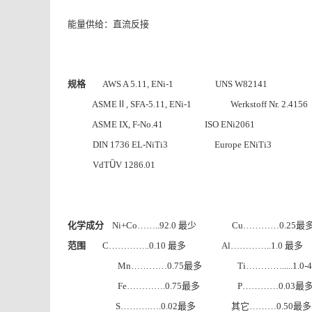
能量供给：直流反接
规格
AWS A 5.11, ENi-1 UNS W82141
Ⅱ
ASME
, SFA-5.11, ENi-1
Werkstoff Nr. 2.4156
ASME IX, F-No.41 ISO ENi2061
DIN 1736 EL-NiTi3
Europe ENiTi3
Ü
VdT
V 1286.01
化学成分
最少
最
Ni+Co……..92.0
Cu…………0.25
范围
最多
最多
C…………..0.10
Al…………..1.0
最多
Mn…………0.75
Ti………….....1.0-4
最多
最
Fe………….0.75
P…………0.03
最多
其它
最多
S……….….0.02
………0.50